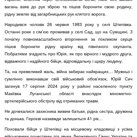
вагань взяв до рук зброю та пішов боронити свою родину,
рідну землю від загарбницьких рук клятого ворога.
Народився чоловік 26 червня 1983 року у селі Штепівка.
Останні роки з сім’єю проживав у селі Сад, що на Сумщині. З
початку повномасштабного вторгнення за покликом серця
пішов боронити рідну країну від північного окупанта.
Побратими згадують про Юрія, як про вірного і мудрого друга,
відважного і надійного бійця, відповідальну і щиру людину.
Та, на превеликий жаль, війна забирає найкращих… Мужньо і
сумлінно виконавши свій військовий обов’язок, Юрій Сич
загинув 17 серпня 2024 року у районі населеного пункту
Макіївка Луганської області внаслідок мінометно-
артилерійського обстрілу від отриманих травм.
Не дочекалися захисника живим батьки, рідна сестра, дружина
та донька. Героєві назавжди залишиться 41 рік…
Поховали бійця у Штепівці на місцевому кладовищі з усіма
військовими почестями під звуки Державного Гімну України та