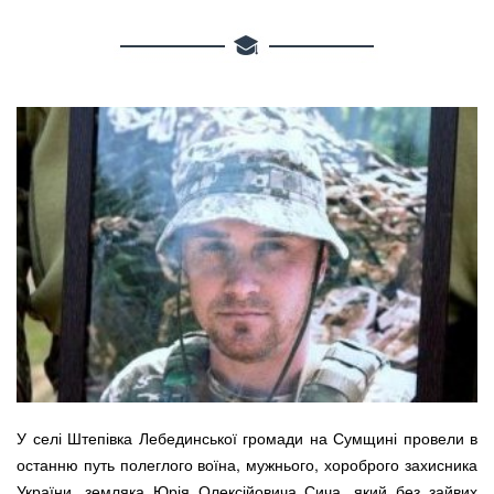
У селі Штепівка Лебединської громади на Сумщині провели в
останню путь полеглого воїна, мужнього, хороброго захисника
України, земляка Юрія Олексійовича Сича, який без зайвих