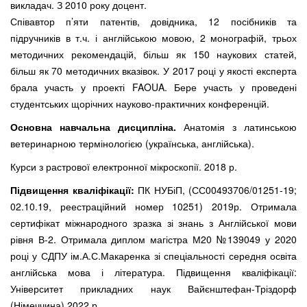
викладач. З 2010 року доцент.
Співавтор п’яти патентів, довідника, 12 посібників та
підручників в т.ч. і англійською мовою, 2 монографій, трьох
методичних рекомендацій, більш як 150 наукових статей,
більш як 70 методичних вказівок. У 2017 році у якості експерта
брала участь у проекті FAOUA. Бере участь у проведені
студентських щорічних науково-практичних конференцій.
Основна навчальна дисципліна.
Анатомія з латинською
ветеринарною термінологією (українська, англійська).
Курси з растрової електронної мікроскопії. 2018 р.
Підвищення кваліфікації:
ПК НУБіП, (СС00493706/01251-19;
02.10.19, реестраційний номер 10251) 2019р. Отримала
сертифікат міжнародного зразка зі знань з Англійської мови
рівня В-2. Отримала диплом магістра М20 №139049 у 2020
році у СДПУ ім.А.С.Макаренка зі спеціальності середня освіта
англійська мова і література. Підвищення кваліфікації:
Університет прикладних наук Вайєнштефан-Тріздорф
(Німеччина) 2022 р.