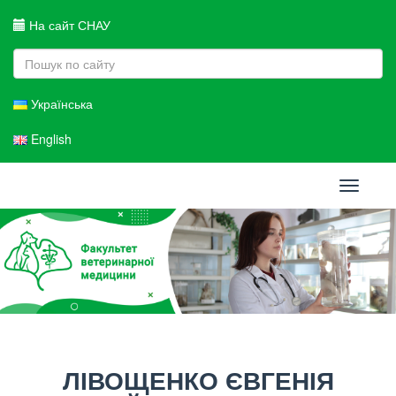
На сайт СНАУ
Українська
English
Toggle
navigati
ЛІВОЩЕНКО ЄВГЕНІЯ