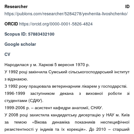
Researcher
ID
https://publons.com/researcher/5284278/yevheniia-livoshchenko/
ORCID
https://orcid.org/0000-0001-5826-4824
Scopus ID: 57883432100
Google
scholar
CV
Народилася у м. Харкові 5 вересня 1970 р.
У 1992 році закінчила Сумський сільськогосподарський інститут
з відзнакою.
З 1992 року працювала ветеринарним лікарем у господарстві.
1996-1999 заступником декана з виховної роботи зі
студентами (СДАУ).
1999-2006 р. – асистент кафедри анатомії, СНАУ.
У 2008 році захистила кандидатську дисертацію у НАУ м. Київ
за темою «Вікова динаміка показників неспецифічної
резистентності у індиків та їх корекція». До 2010 – старший