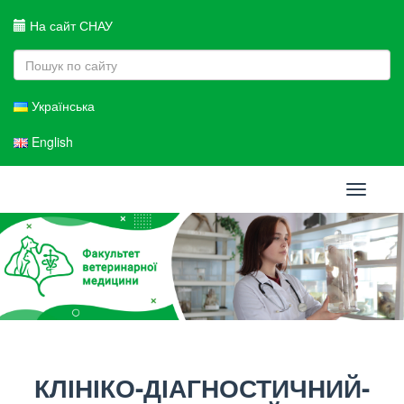
На сайт СНАУ
Українська
English
Toggle
navigati
КЛІНІКО-ДІАГНОСТИЧНИЙ-