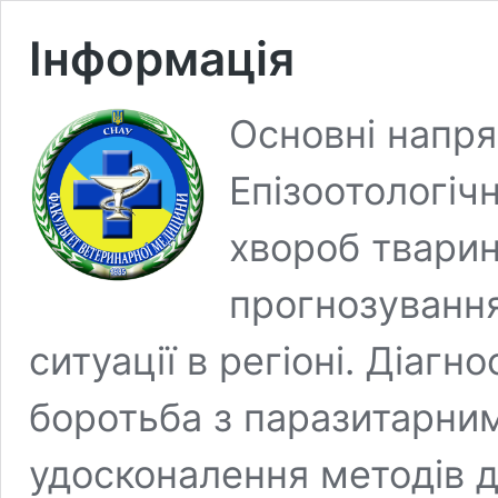
Інформація
Основні напря
Епізоотологіч
хвороб тварин
прогнозування
ситуації в регіоні. Діагн
боротьба з паразитарни
удосконалення методів 