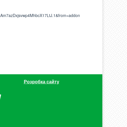
TR7Am7azDxjsvwp4MhbcX17LtJ.1&from=addon
Розробка сайту