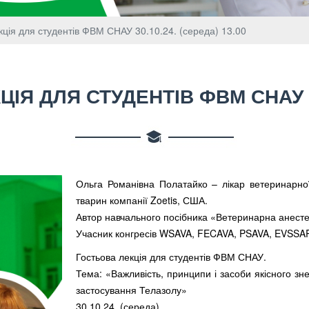
кція для студентів ФВМ СНАУ 30.10.24. (середа) 13.00
ЦІЯ ДЛЯ СТУДЕНТІВ ФВМ СНАУ 30
Ольга Романівна Полатайко – лікар ветеринарн
тварин компанії Zoetis, США.
Автор навчального посібника «Ветеринарна анесте
Учасник конгресів WSAVA, FECAVA, PSAVA, EVSSAR та
Гостьова лекція для студентів ФВМ СНАУ.
Тема: «Важливість, принципи і засоби якісного зне
застосування Телазолу»
30.10.24. (середа)