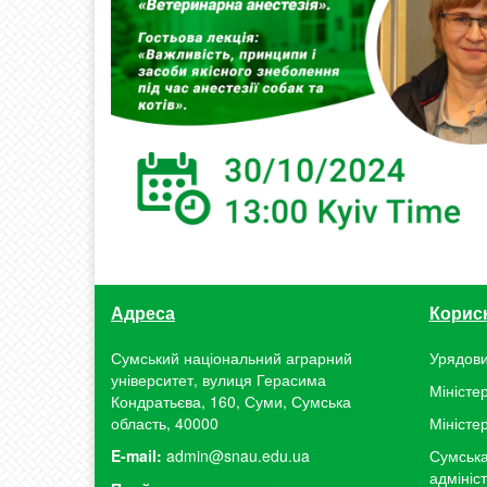
Адреса
Корис
Сумський національний аграрний
Урядови
університет, вулиця Герасима
Міністер
Кондратьєва, 160, Суми, Сумська
область, 40000
Міністе
E-mail:
admin@snau.edu.ua
Сумська
адмініс