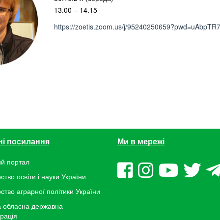
13.00 – 14.15
https://zoetis.zoom.us/j/95240250659?pwd=uAbp
ні посилання
Ми в мережі
й портал
ство освіти і науки України
рство аграрної політики України
 обласна державна
трація