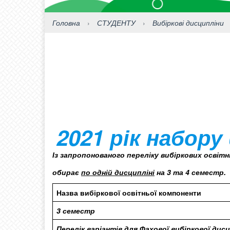
Головна
›
СТУДЕНТУ
›
Вибіркові дисципліни
2021 рік набору
Із запропонованого переліку вибіркових освітн
обирає
по одній дисципліні
на 3 та 4 семестр.
Назва вибіркової освітньої компоненти
3 семестр
Перелік варіантів для Фахової вибіркової дисц