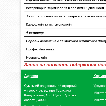
Ветеринарна термінологія в практичній діяльності
Зоологія з основами ветеринарної арахноентомоло
Кардіологія та пульмонологія
4 семестр
Перелік варіантів для Фахової вибіркової дисц
Професійна етика
Неонатологія
Запис на вивчення вибіркових ди
Адреса
Корис
Сумський національний аграрний
Урядови
університет, вулиця Герасима
Міністер
Кондратьєва, 160, Суми, Сумська
область, 40000
Міністе