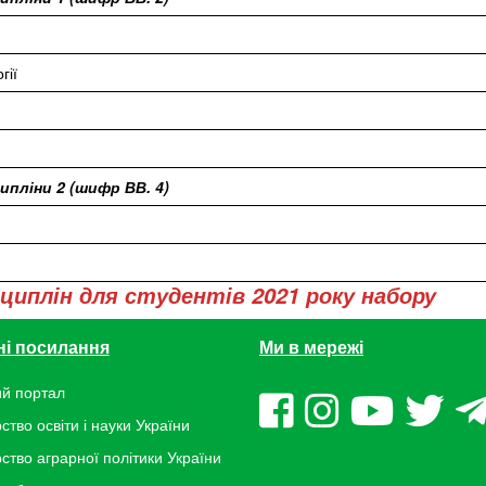
гії
ипліни 2 (шифр ВВ. 4)
сциплін для студентів 2021 року набору
ні посилання
Ми в мережі
й портал
ство освіти і науки України
рство аграрної політики України