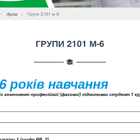
›
Архів
›
Групи 2101 м-6
ГРУПИ 2101 М-6
 6 років навчання
іх компонент професійної (фахової) підготовки студент 1 кур
ипліни 1 (шифр ВВ. 2)